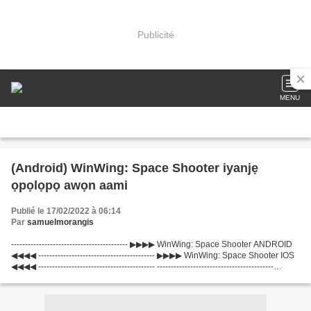
Publicité
MENU
(Android) WinWing: Space Shooter iyanjẹ
ọpọlọpọ awọn aami
Publié le 17/02/2022 à 06:14
Par
samuelmorangis
------------------------------------------ ▶▶▶▶ WinWing: Space Shooter ANDROID
◀◀◀◀ ------------------------------------------ ▶▶▶▶ WinWing: Space Shooter IOS
◀◀◀◀ ------------------------------------------ ------------------------------------------
▞▞▞...