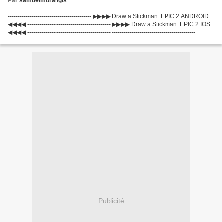
Par
samuelmorangis
------------------------------------------ ▶▶▶▶ Draw a Stickman: EPIC 2 ANDROID
◀◀◀◀ ------------------------------------------ ▶▶▶▶ Draw a Stickman: EPIC 2 IOS
◀◀◀◀ ------------------------------------------ ------------------------------------------...
Publicité