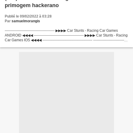
primogem hackerano
Publié le 09/02/2022 à 03:28
Par
samuelmorangis
------------------------------------------ ▶▶▶▶ Car Stunts - Racing Car Games
ANDROID ◀◀◀◀ ------------------------------------------ ▶▶▶▶ Car Stunts - Racing
Car Games IOS ◀◀◀◀ ------------------------------------------ -----------------------------
-------------...