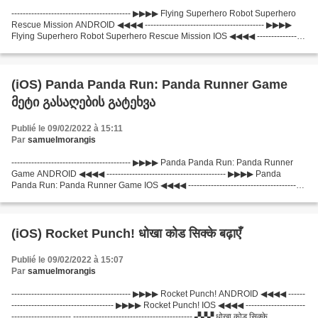
------------------------------------------ ▶▶▶▶ Flying Superhero Robot Superhero
Rescue Mission ANDROID ◀◀◀◀ ------------------------------------------ ▶▶▶▶
Flying Superhero Robot Superhero Rescue Mission IOS ◀◀◀◀ -----------------
-------------------------...
(iOS) Panda Panda Run: Panda Runner Game
მეტი გასაღების გატეხვა
Publié le 09/02/2022 à 15:11
Par
samuelmorangis
------------------------------------------ ▶▶▶▶ Panda Panda Run: Panda Runner
Game ANDROID ◀◀◀◀ ------------------------------------------ ▶▶▶▶ Panda
Panda Run: Panda Runner Game IOS ◀◀◀◀ -----------------------------------------
- ------------------------------------------...
(iOS) Rocket Punch! धोखा कोड सिक्के बढ़ाएँ
Publié le 09/02/2022 à 15:07
Par
samuelmorangis
------------------------------------------ ▶▶▶▶ Rocket Punch! ANDROID ◀◀◀◀ ------
------------------------------------ ▶▶▶▶ Rocket Punch! IOS ◀◀◀◀ ---------------------
--------------------- ------------------------------------------ ▞▞▞ धोखा कोड सिक्के...