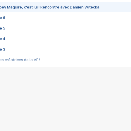
bey Maguire, c'est lui ! Rencontre avec Damien Witecka
e 6
e 5
e 4
e 3
s créatrices de la VF !
e 2
e 1
e Mektoub My Love arrive enfin ! Rencontre avec Shaïn Boumedine et Sal
i : après Toni en famille
elle réalise le bouleversant Dites lui que je l'aime
ais ! Rencontre autour de Vie privée de Rebecca Zlotowski