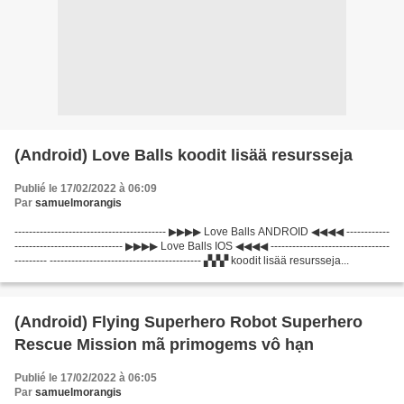
(Android) Love Balls koodit lisää resursseja
Publié le 17/02/2022 à 06:09
Par
samuelmorangis
------------------------------------------ ▶▶▶▶ Love Balls ANDROID ◀◀◀◀ ------------
------------------------------ ▶▶▶▶ Love Balls IOS ◀◀◀◀ ---------------------------------
--------- ------------------------------------------ ▞▞▞ koodit lisää resursseja...
(Android) Flying Superhero Robot Superhero
Rescue Mission mã primogems vô hạn
Publié le 17/02/2022 à 06:05
Par
samuelmorangis