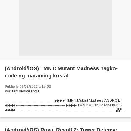
(Android/iOS) TMNT: Mutant Madness nagko-
code ng maraming kristal
Publié le 09/02/2022 à 15:02
Par
samuelmorangis
------------------------------------------ ▶▶▶▶ TMNT: Mutant Madness ANDROID
◀◀◀◀ ------------------------------------------ ▶▶▶▶ TMNT: Mutant Madness IOS
◀◀◀◀ ------------------------------------------ ------------------------------------------ ▞▞▞
nagko-code...
(Android/iOS) Royal Revolt 2: Tower Defense