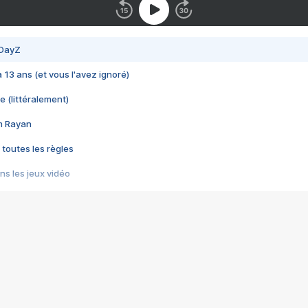
 DayZ
 a 13 ans (et vous l'avez ignoré)
e (littéralement)
im Rayan
 toutes les règles
s les jeux vidéo
us choquant de Rockstar ? - Le scandale BULLY
e plus moche de Steam
du RÊVE tourne au CAUCHEMAR
pendant 8 heures
it… à tort