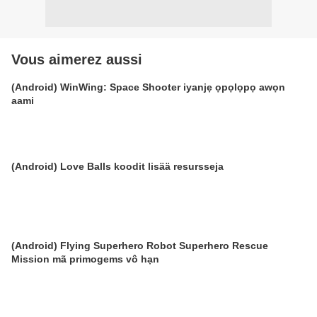
Vous aimerez aussi
(Android) WinWing: Space Shooter iyanjẹ ọpọlọpọ awọn
aami
(Android) Love Balls koodit lisää resursseja
(Android) Flying Superhero Robot Superhero Rescue
Mission mã primogems vô hạn