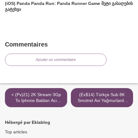
(iOS) Panda Panda Run: Panda Runner Game მეტი გასაღების
გატეხვა
Commentaires
Ajouter un commentaire
< (Pv)21) 2K Stream 3Gp
(Ex$14) Türkçe Sub 8K
To Iphone Baldan Acı
Smotret Avi Yağmurlarda
Videahu
Yıkansam Torrent Magnet
Filmmodu Org >
Hébergé par Eklablog
Top articles